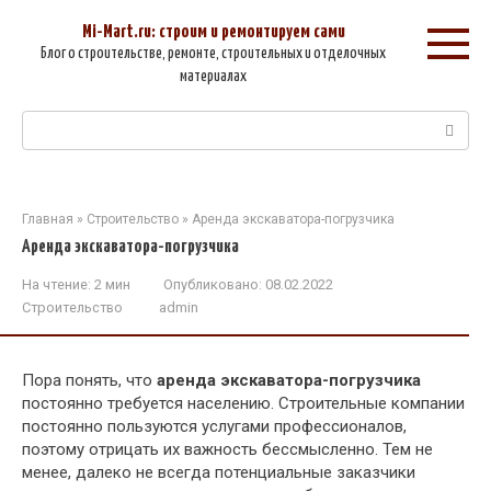
Перейти
к
Mi-Mart.ru: строим и ремонтируем сами
контенту
Блог о строительстве, ремонте, строительных и отделочных
материалах
Поиск:
Главная
»
Строительство
»
Аренда экскаватора-погрузчика
Аренда экскаватора-погрузчика
На чтение:
2 мин
Опубликовано:
08.02.2022
Строительство
admin
Пора понять, что
аренда экскаватора-погрузчика
постоянно требуется населению. Строительные компании
постоянно пользуются услугами профессионалов,
поэтому отрицать их важность бессмысленно. Тем не
менее, далеко не всегда потенциальные заказчики