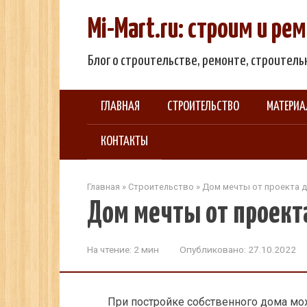
Перейти
Mi-Mart.ru: строим и р
к
контенту
Блог о строительстве, ремонте, строител
ГЛАВНАЯ
СТРОИТЕЛЬСТВО
МАТЕРИ
КОНТАКТЫ
Главная
»
Строительство
»
Дом мечты от проекта д
Дом мечты от проект
На чтение:
2 мин
Опубликовано:
27.10.2022
При постройке собственного дома мо