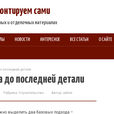
емонтируем сами
ьных и отделочных материалах
АЛЫ
НОВОСТИ
ИНТЕРЕСНОЕ
ВСЕ СТАТЬИ
О САЙТЕ
о последней детали
а до последней детали
Рубрика:
Строительство
Автор:
admin
жно выделить два базовых подхода –