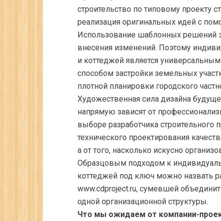
строительство по типовому проекту 
реализация оригинальных идей с пом
Использование шаблонных решений 
внесения изменений. Поэтому индиви
и коттеджей является универсальны
способом застройки земельных участ
плотной планировки городского частно
Художественная сила дизайна будущег
напрямую зависят от профессионализ
выборе разработчика строительного пр
технического проектирования качеств
а от того, насколько искусно организ
Образцовым подходом к индивидуаль
коттеджей под ключ можно назвать р
www.cdproject.ru, сумевшей объединит
одной организационной структуры.
Что мы ожидаем от компании-прое