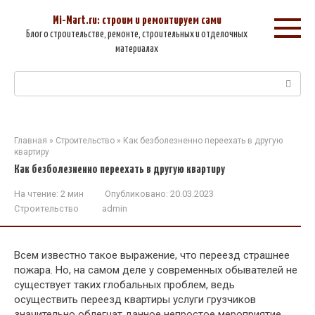
Перейти
к
Mi-Mart.ru: строим и ремонтируем сами
контенту
Блог о строительстве, ремонте, строительных и отделочных
материалах
Поиск:
Главная
»
Строительство
»
Как безболезненно переехать в другую
квартиру
Как безболезненно переехать в другую квартиру
На чтение:
2 мин
Опубликовано:
20.03.2023
Строительство
admin
Всем известно такое выражение, что переезд страшнее
пожара. Но, на самом деле у современных обывателей не
существует таких глобальных проблем, ведь
осуществить переезд квартиры услуги грузчиков
значительно облегчат данное непростое мероприятие.