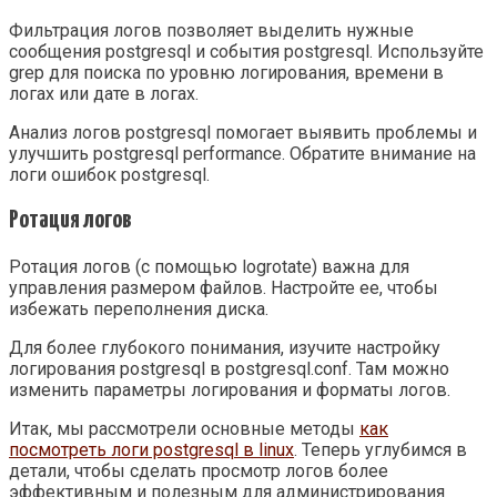
Фильтрация логов позволяет выделить нужные
сообщения postgresql и события postgresql. Используйте
grep для поиска по уровню логирования, времени в
логах или дате в логах.
Анализ логов postgresql помогает выявить проблемы и
улучшить postgresql performance. Обратите внимание на
логи ошибок postgresql.
Ротация логов
Ротация логов (с помощью logrotate) важна для
управления размером файлов. Настройте ее, чтобы
избежать переполнения диска.
Для более глубокого понимания, изучите настройку
логирования postgresql в postgresql.conf. Там можно
изменить параметры логирования и форматы логов.
Итак, мы рассмотрели основные методы
как
посмотреть логи postgresql в linux
. Теперь углубимся в
детали, чтобы сделать просмотр логов более
эффективным и полезным для администрирования