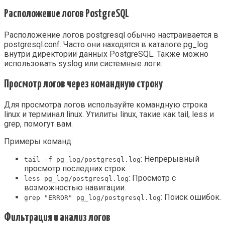
Расположение логов PostgreSQL
Расположение логов postgresql обычно настраивается в
postgresql.conf. Часто они находятся в каталоге pg_log
внутри директории данных PostgreSQL. Также можно
использовать syslog или системные логи.
Просмотр логов через командную строку
Для просмотра логов используйте командную строка
linux и терминал linux. Утилиты linux, такие как tail, less и
grep, помогут вам.
Примеры команд:
: Непрерывный
tail -f pg_log/postgresql.log
просмотр последних строк.
: Просмотр с
less pg_log/postgresql.log
возможностью навигации.
: Поиск ошибок.
grep "ERROR" pg_log/postgresql.log
Фильтрация и анализ логов