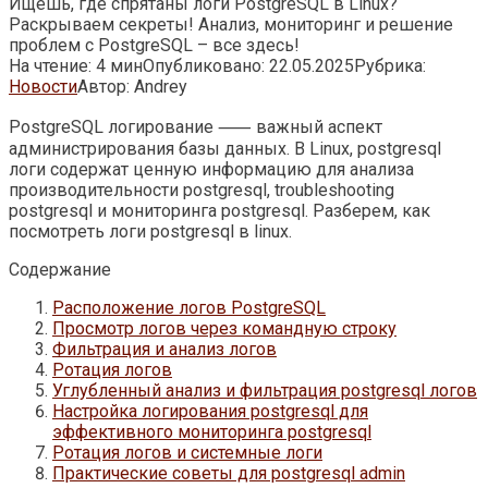
Ищешь, где спрятаны логи PostgreSQL в Linux?
Раскрываем секреты! Анализ, мониторинг и решение
проблем с PostgreSQL – все здесь!
На чтение:
4 мин
Опубликовано:
22.05.2025
Рубрика:
Новости
Автор:
Andrey
PostgreSQL логирование ⸺ важный аспект
администрирования базы данных. В Linux, postgresql
логи содержат ценную информацию для анализа
производительности postgresql, troubleshooting
postgresql и мониторинга postgresql. Разберем, как
посмотреть логи postgresql в linux.
Содержание
Расположение логов PostgreSQL
Просмотр логов через командную строку
Фильтрация и анализ логов
Ротация логов
Углубленный анализ и фильтрация postgresql логов
Настройка логирования postgresql для
эффективного мониторинга postgresql
Ротация логов и системные логи
Практические советы для postgresql admin