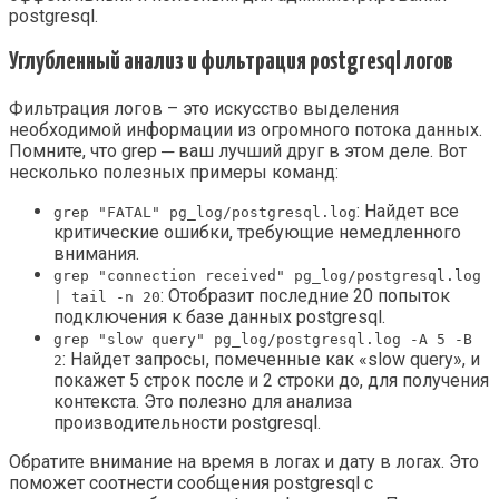
postgresql.
Углубленный анализ и фильтрация postgresql логов
Фильтрация логов – это искусство выделения
необходимой информации из огромного потока данных.
Помните, что grep ─ ваш лучший друг в этом деле. Вот
несколько полезных примеры команд:
: Найдет все
grep "FATAL" pg_log/postgresql.log
критические ошибки, требующие немедленного
внимания.
grep "connection received" pg_log/postgresql.log
: Отобразит последние 20 попыток
| tail -n 20
подключения к базе данных postgresql.
grep "slow query" pg_log/postgresql.log -A 5 -B
: Найдет запросы, помеченные как «slow query», и
2
покажет 5 строк после и 2 строки до, для получения
контекста. Это полезно для анализа
производительности postgresql.
Обратите внимание на время в логах и дату в логах. Это
поможет соотнести сообщения postgresql с