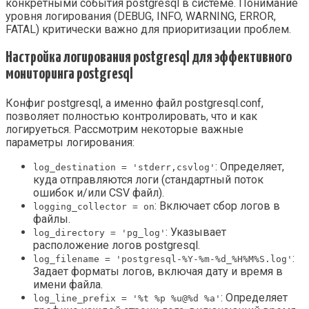
конкретными события postgresql в системе. Понимание
уровня логирования (DEBUG, INFO, WARNING, ERROR,
FATAL) критически важно для приоритизации проблем.
Настройка логирования postgresql для эффективного
мониторинга postgresql
Конфиг postgresql, а именно файл postgresql.conf,
позволяет полностью контролировать, что и как
логируеться. Рассмотрим некоторые важные
параметры логирования:
: Определяет,
log_destination = 'stderr,csvlog'
куда отправляются логи (стандартный поток
ошибок и/или CSV файл).
: Включает сбор логов в
logging_collector = on
файлы.
: Указывает
log_directory = 'pg_log'
расположение логов postgresql.
:
log_filename = 'postgresql-%Y-%m-%d_%H%M%S.log'
Задает форматы логов, включая дату и время в
имени файла.
: Определяет
log_line_prefix = '%t %p %u@%d %a'