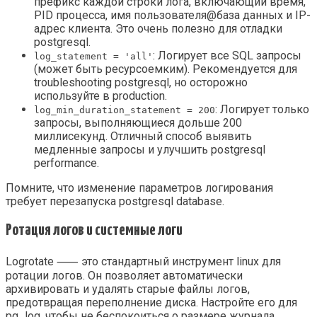
префикс каждой строки лога, включающий время,
PID процесса, имя пользователя@база данных и IP-
адрес клиента. Это очень полезно для отладки
postgresql.
: Логирует все SQL запросы
log_statement = 'all'
(может быть ресурсоемким). Рекомендуется для
troubleshooting postgresql, но осторожно
используйте в production.
: Логирует только
log_min_duration_statement = 200
запросы, выполняющиеся дольше 200
миллисекунд. Отличный способ выявить
медленные запросы и улучшить postgresql
performance.
Помните, что изменение параметров логирования
требует перезапуска postgresql database.
Ротация логов и системные логи
Logrotate ⸺ это стандартный инструмент linux для
ротации логов. Он позволяет автоматически
архивировать и удалять старые файлы логов,
предотвращая переполнение диска. Настройте его для
pg_log, чтобы не беспокоиться о размере журнала