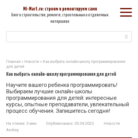
Перейти
к
Mi-Mart.ru: строим и ремонтируем сами
контенту
Блог о строительстве, ремонте, строительных и отделочных
материалах
Поиск:
Главная
»
Новости
»
Как выбрать онлайн-школу программирования
для детей
Как выбрать онлайн-школу программирования для детей
Научите вашего ребенка программировать!
Выбираем лучшие онлайн-школы
программирования для детей: интересные
курсы, опытные преподаватели, увлекательный
процесс обучения. Запишитесь сегодня!
На чтение:
3 мин
Опубликовано:
05.04.2025
Новости
Andrey