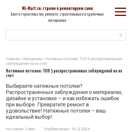
Перейти
к
Mi-Mart.ru: строим и ремонтируем сами
контенту
Блог о строительстве, ремонте, строительных и отделочных
материалах
Поиск:
Главная
»
Материалы
»
Натяжные потолки: ТОП 5 распространенных
заблуждений на их счет
Натяжные потолки: ТОП 5 распространенных заблуждений на их
счет
Выбираете натяжные потолки?
Распространенные заблуждения о материалах,
дизайне и установке – и как избежать ошибок
при выборе. Превратите ремонт в
удовольствие! Натяжные потолки – ваш
идеальный выбор!
На чтение:
3 мин
Опубликовано:
16.12.2024