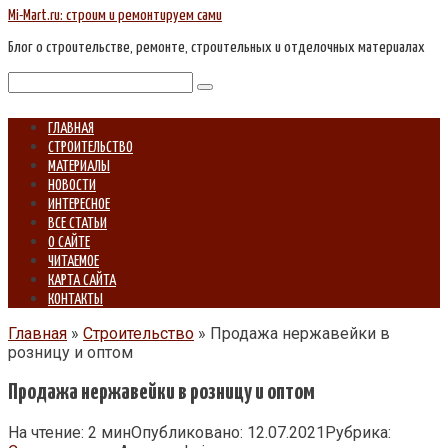
Перейти
Mi-Mart.ru: строим и ремонтируем сами
к
Блог о строительстве, ремонте, строительных и отделочных материалах
контенту
Поиск:
ГЛАВНАЯ
СТРОИТЕЛЬСТВО
МАТЕРИАЛЫ
НОВОСТИ
ИНТЕРЕСНОЕ
ВСЕ СТАТЬИ
О САЙТЕ
ЧИТАЕМОЕ
КАРТА САЙТА
КОНТАКТЫ
Главная
»
Строительство
»
Продажа нержавейки в
розницу и оптом
Продажа нержавейки в розницу и оптом
На чтение:
2 мин
Опубликовано:
12.07.2021
Рубрика: