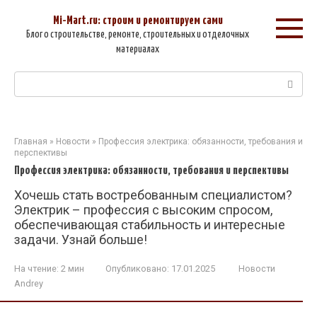
Перейти
к
Mi-Mart.ru: строим и ремонтируем сами
контенту
Блог о строительстве, ремонте, строительных и отделочных
материалах
Поиск:
Главная
»
Новости
»
Профессия электрика: обязанности, требования и
перспективы
Профессия электрика: обязанности, требования и перспективы
Хочешь стать востребованным специалистом?
Электрик – профессия с высоким спросом,
обеспечивающая стабильность и интересные
задачи. Узнай больше!
На чтение:
2 мин
Опубликовано:
17.01.2025
Новости
Andrey