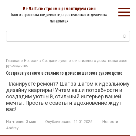
Перейти
к
Mi-Mart.ru: строим и ремонтируем сами
контенту
Блог о строительстве, ремонте, строительных и отделочных
материалах
Поиск:
Главная
»
Новости
»
Создание уютного и стильного дома: пошаговое
руководство
Создание уютного и стильного дома: пошаговое руководство
Планируете ремонт? Шаг за шагом к идеальному
дизайну квартиры! Учтем ваши потребности и
создадим уютный, стильный интерьер вашей
мечты. Простые советы и вдохновение ждут
вас!
На чтение:
3 мин
Опубликовано:
11.01.2025
Новости
Andrey