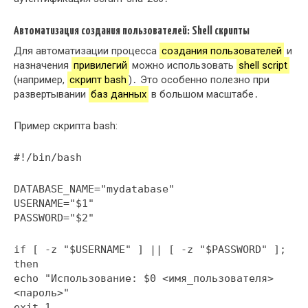
Автоматизация создания пользователей: Shell скрипты
Для автоматизации процесса
создания пользователей
и
назначения
привилегий
можно использовать
shell script
(например,
скрипт bash
)․ Это особенно полезно при
развертывании
баз данных
в большом масштабе․
Пример скрипта bash:
#!/bin/bash
DATABASE_NAME="mydatabase"
USERNAME="$1"
PASSWORD="$2"
if [ -z "$USERNAME" ] || [ -z "$PASSWORD" ];
then
echo "Использование: $0 <имя_пользователя>
<пароль>"
exit 1