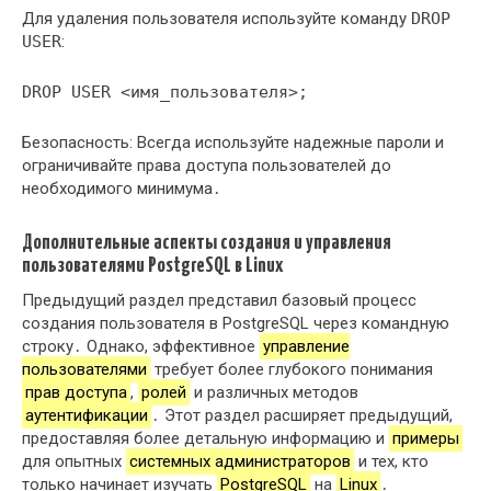
Для удаления пользователя используйте команду
DROP
USER
:
DROP USER <имя_пользователя>;
Безопасность: Всегда используйте надежные пароли и
ограничивайте права доступа пользователей до
необходимого минимума․
Дополнительные аспекты создания и управления
пользователями PostgreSQL в Linux
Предыдущий раздел представил базовый процесс
создания пользователя в PostgreSQL через командную
строку․ Однако, эффективное
управление
пользователями
требует более глубокого понимания
прав доступа
,
ролей
и различных методов
аутентификации
․ Этот раздел расширяет предыдущий,
предоставляя более детальную информацию и
примеры
для опытных
системных администраторов
и тех, кто
только начинает изучать
PostgreSQL
на
Linux
․