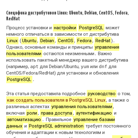
Специфика дистрибутивов Linux: Ubuntu, Debian, CentOS, Fedora,
RedHat
Процесс установки и
настройки
PostgreSQL
может
немного отличаться в зависимости от дистрибутива
Linux
(
Ubuntu
,
Debian
,
CentOS
,
Fedora
,
RedHat
)․
Однако, основные команды и принципы
управления
пользователями
остаются неизменными․ Важно
использовать пакетный менеджер вашего дистрибутива
(например,
apt
для Debian/Ubuntu,
yum
или
dnf
для
CentOS/Fedora/RedHat) для установки и обновления
PostgreSQL
․
Эта статья предоставила подробное
руководство
о том,
как создать пользователя в PostgreSQL Linux
, а также о
различных аспектах
управления пользователями
,
включая
роли
,
права доступа
,
аутентификацию
и
автоматизацию
․ Правильное
управление базами
данных
и
PostgreSQL administration
требует постоянного
обучения и адаптации к новым технологиям и