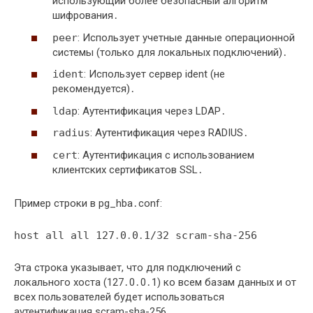
использующий более безопасный алгоритм
шифрования․
peer
: Использует учетные данные операционной
системы (только для локальных подключений)․
ident
: Использует сервер ident (не
рекомендуется)․
ldap
: Аутентификация через LDAP․
radius
: Аутентификация через RADIUS․
cert
: Аутентификация с использованием
клиентских сертификатов SSL․
Пример строки в pg_hba․conf:
host all all 127․0․0․1/32 scram-sha-256
Эта строка указывает, что для подключений с
локального хоста (127․0․0․1) ко всем базам данных и от
всех пользователей будет использоваться
аутентификация scram-sha-256․