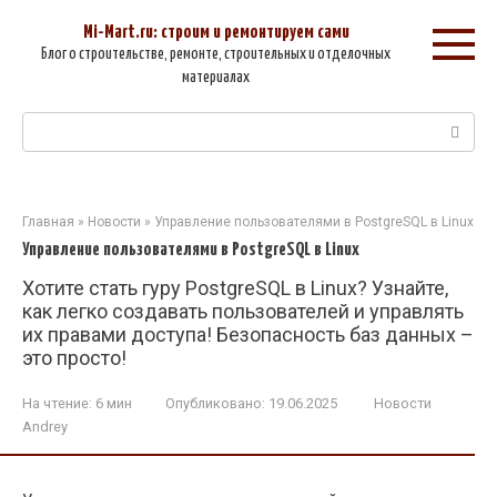
Перейти
к
Mi-Mart.ru: строим и ремонтируем сами
контенту
Блог о строительстве, ремонте, строительных и отделочных
материалах
Поиск:
Главная
»
Новости
»
Управление пользователями в PostgreSQL в Linux
Управление пользователями в PostgreSQL в Linux
Хотите стать гуру PostgreSQL в Linux? Узнайте,
как легко создавать пользователей и управлять
их правами доступа! Безопасность баз данных –
это просто!
На чтение:
6 мин
Опубликовано:
19.06.2025
Новости
Andrey