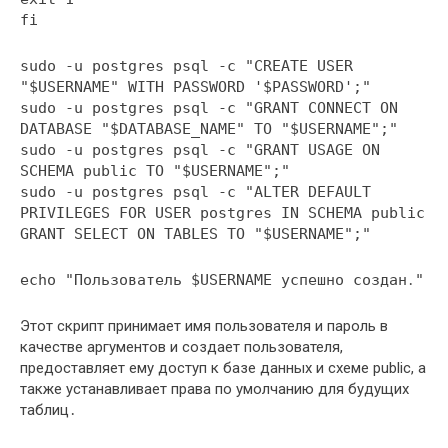
fi
sudo -u postgres psql -c "CREATE USER
"$USERNAME" WITH PASSWORD '$PASSWORD';"
sudo -u postgres psql -c "GRANT CONNECT ON
DATABASE "$DATABASE_NAME" TO "$USERNAME";"
sudo -u postgres psql -c "GRANT USAGE ON
SCHEMA public TO "$USERNAME";"
sudo -u postgres psql -c "ALTER DEFAULT
PRIVILEGES FOR USER postgres IN SCHEMA public
GRANT SELECT ON TABLES TO "$USERNAME";"
echo "Пользователь $USERNAME успешно создан․"
Этот скрипт принимает имя пользователя и пароль в
качестве аргументов и создает пользователя,
предоставляет ему доступ к базе данных и схеме public, а
также устанавливает права по умолчанию для будущих
таблиц․