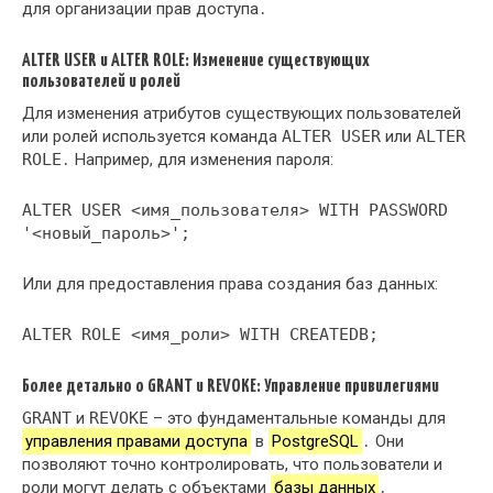
для организации прав доступа․
ALTER USER и ALTER ROLE: Изменение существующих
пользователей и ролей
Для изменения атрибутов существующих пользователей
или ролей используется команда
ALTER USER
или
ALTER
ROLE
․ Например, для изменения пароля:
ALTER USER <имя_пользователя> WITH PASSWORD
'<новый_пароль>';
Или для предоставления права создания баз данных:
ALTER ROLE <имя_роли> WITH CREATEDB;
Более детально о GRANT и REVOKE: Управление привилегиями
GRANT
и
REVOKE
– это фундаментальные команды для
управления правами доступа
в
PostgreSQL
․ Они
позволяют точно контролировать, что пользователи и
роли могут делать с объектами
базы данных
․