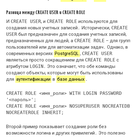
Разница между CREATE USER и CREATE ROLE
И
CREATE USER
, и
CREATE ROLE
используются для
создания новых учетных записей․ Исторически,
CREATE
USER
был предназначен для создания учетных записей,
предназначенных для людей, а
CREATE ROLE
– для групп
пользователей или для автоматизации задач․ Однако, в
современных версиях
PostgreSQL
,
CREATE USER
являеться просто сокращением для
CREATE ROLE
с
атрибутом
LOGIN
․ Это означает, что обе команды
создают объекты, которые могут быть использованы
для
аутентификации
в
базе данных
․
CREATE ROLE <имя_роли> WITH LOGIN PASSWORD
'<пароль>';
CREATE ROLE <имя_роли> NOSUPERUSER NOCREATEDB
NOCREATEROLE INHERIT;
Второй пример показывает создание роли без
возможности логина и других привилегий․ Это полезно