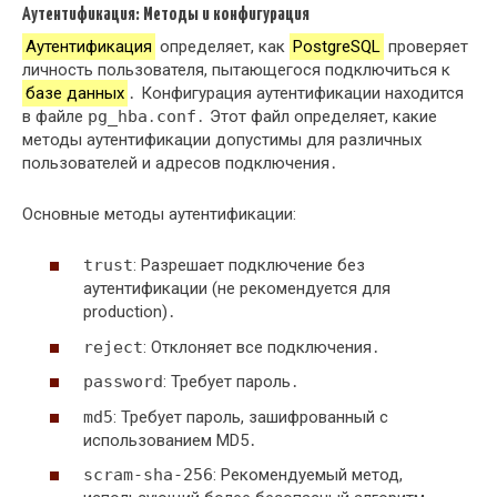
Аутентификация: Методы и конфигурация
Аутентификация
определяет, как
PostgreSQL
проверяет
личность пользователя, пытающегося подключиться к
базе данных
․ Конфигурация аутентификации находится
в файле
pg_hba․conf
․ Этот файл определяет, какие
методы аутентификации допустимы для различных
пользователей и адресов подключения․
Основные методы аутентификации:
trust
: Разрешает подключение без
аутентификации (не рекомендуется для
production)․
reject
: Отклоняет все подключения․
password
: Требует пароль․
md5
: Требует пароль, зашифрованный с
использованием MD5․
scram-sha-256
: Рекомендуемый метод,