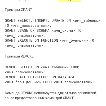
Примеры GRANT:
GRANT SELECT, INSERT, UPDATE ON <имя_таблицы>
TO <имя_пользователя>;
GRANT USAGE ON SCHEMA <имя_схемы> TO
<имя_пользователя>;
GRANT EXECUTE ON FUNCTION <имя_функции> TO
<имя_пользователя>;
Примеры REVOKE:
REVOKE SELECT ON <имя_таблицы> FROM
<имя_пользователя>;
REVOKE ALL PRIVILEGES ON DATABASE
<имя_базы_данных> FROM <имя_пользователя>;
Команда
REVOKE
используется для отзыва привилегий,
ранее предоставленных командой
GRANT
․