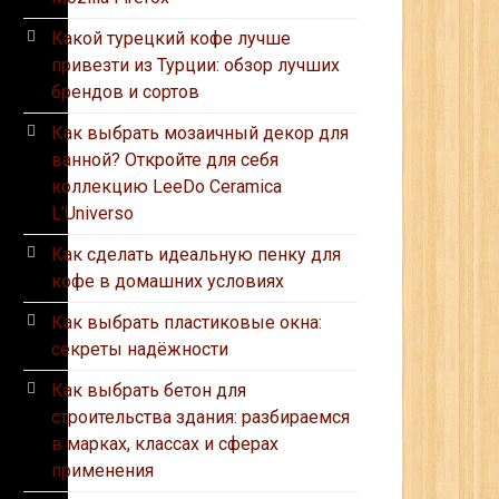
Какой турецкий кофе лучше
привезти из Турции: обзор лучших
брендов и сортов
Как выбрать мозаичный декор для
ванной? Откройте для себя
коллекцию LeeDo Ceramica
L’Universo
Как сделать идеальную пенку для
кофе в домашних условиях
Как выбрать пластиковые окна:
секреты надёжности
Как выбрать бетон для
строительства здания: разбираемся
в марках, классах и сферах
применения