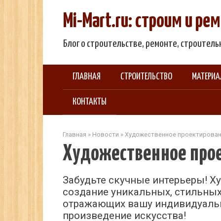
Перейти
Mi-Mart.ru: строим и р
к
контенту
Блог о строительстве, ремонте, строител
ГЛАВНАЯ
СТРОИТЕЛЬСТВО
МАТЕРИ
КОНТАКТЫ
Главная
»
Новости
»
Художественное проектирован
Художественное прое
Забудьте скучные интерьеры! Х
создание уникальных, стильных
отражающих вашу индивидуальн
произведение искусства!