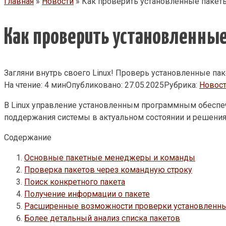
Главная
»
Новости
»
Как проверить установленные пакеты
Как проверить установленные
Загляни внутрь своего Linux! Проверь установленные паке
На чтение:
4 мин
Опубликовано:
27.05.2025
Рубрика:
Новос
В Linux управление установленным программным обеспе
поддержания системы в актуальном состоянии и решени
Содержание
Основные пакетные менеджеры и команды
Проверка пакетов через командную строку
Поиск конкретного пакета
Получение информации о пакете
Расширенные возможности проверки установленных
Более детальный анализ списка пакетов