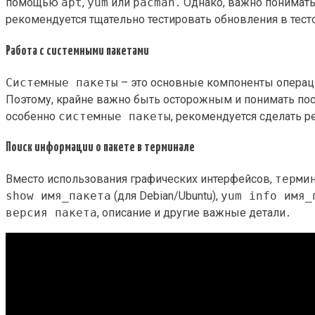
помощью
apt
,
yum
или
pacman
․ Однако, важно понимать
рекомендуется тщательно тестировать обновления в тест
Работа с системными пакетами
Системные пакеты
– это основные компоненты опера
Поэтому, крайне важно быть осторожным и понимать по
особенно
системные пакеты
, рекомендуется сделать 
Поиск информации о пакете в терминале
Вместо использования графических интерфейсов,
терми
show имя_пакета
(для Debian/Ubuntu),
yum info имя_
версия пакета
, описание и другие важные детали․