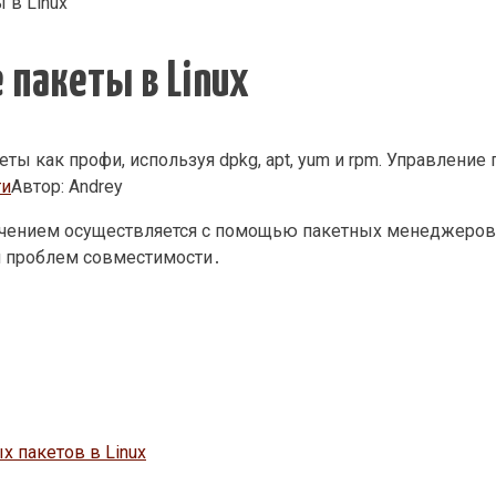
 в Linux
 пакеты в Linux
ты как профи, используя dpkg, apt, yum и rpm. Управление
ти
Автор:
Andrey
чением осуществляется с помощью пакетных менеджеров․
я проблем совместимости․
 пакетов в Linux