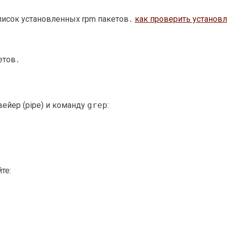
список установленных rpm пакетов․
как проверить установл
етов․
ейер (pipe) и команду
grep
:
те: