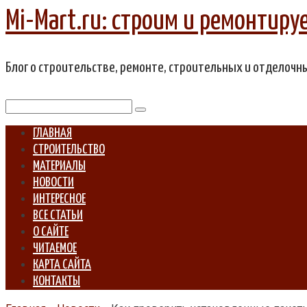
Перейти
Mi-Mart.ru: строим и ремонтиру
к
контенту
Блог о строительстве, ремонте, строительных и отделочн
Поиск:
ГЛАВНАЯ
СТРОИТЕЛЬСТВО
МАТЕРИАЛЫ
НОВОСТИ
ИНТЕРЕСНОЕ
ВСЕ СТАТЬИ
О САЙТЕ
ЧИТАЕМОЕ
КАРТА САЙТА
КОНТАКТЫ