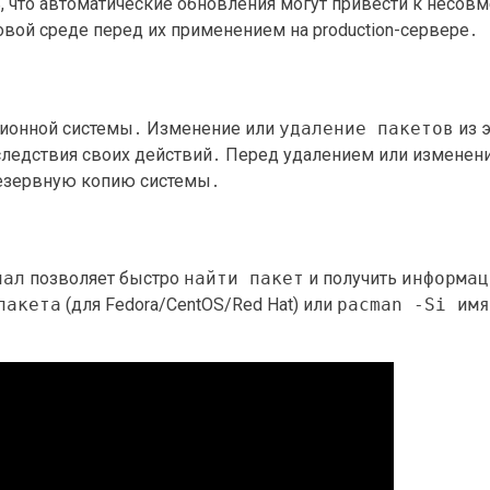
, что автоматические обновления могут привести к несов
овой среде перед их применением на production-сервере․
ционной системы․ Изменение или
удаление пакетов
из 
следствия своих действий․ Перед удалением или измене
резервную копию системы․
нал
позволяет быстро
найти пакет
и получить
информац
пакета
(для Fedora/CentOS/Red Hat) или
pacman -Si имя