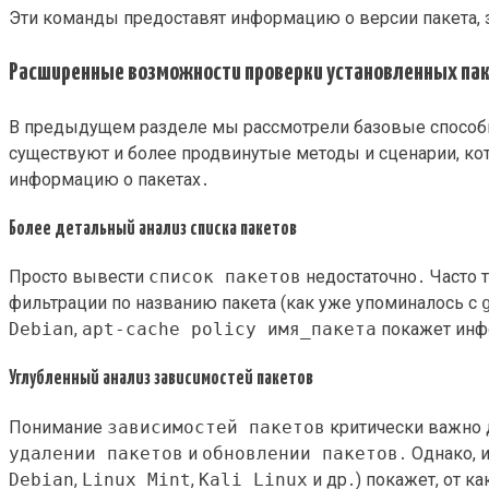
Эти команды предоставят информацию о версии пакета, з
Расширенные возможности проверки установленных паке
В предыдущем разделе мы рассмотрели базовые способы
существуют и более продвинутые методы и сценарии, к
информацию о пакетах․
Более детальный анализ списка пакетов
Просто вывести
список пакетов
недостаточно․ Часто 
фильтрации по названию пакета (как уже упоминалось с
Debian
,
apt-cache policy имя_пакета
покажет инф
Углубленный анализ зависимостей пакетов
Понимание
зависимостей пакетов
критически важно 
удалении пакетов
и
обновлении пакетов
․ Однако, 
Debian
,
Linux Mint
,
Kali Linux
и др․) покажет, от к