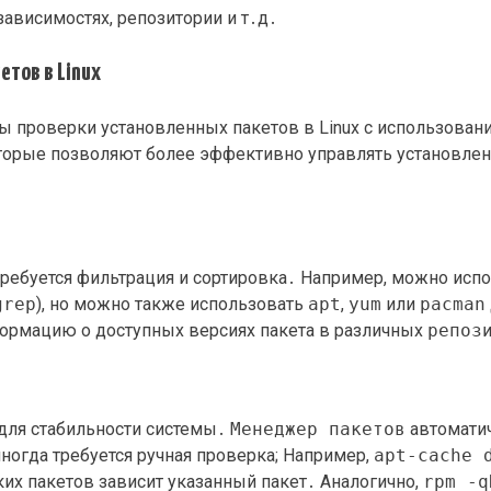
ависимостях, репозитории и т․д․
тов в Linux
 проверки установленных пакетов в Linux с использован
оторые позволяют более эффективно управлять установл
требуется фильтрация и сортировка․ Например, можно исп
grep
), но можно также использовать
apt
,
yum
или
pacman
ормацию о доступных версиях пакета в различных
репоз
для стабильности системы․
Менеджер пакетов
автоматич
иногда требуется ручная проверка; Например,
apt-cache 
аких пакетов зависит указанный пакет․ Аналогично,
rpm -q