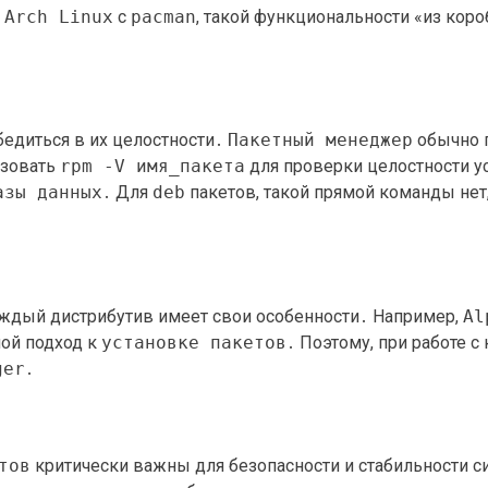
я
Arch Linux
с
pacman
, такой функциональности «из кор
убедиться в их целостности․
Пакетный менеджер
обычно п
ьзовать
rpm -V имя_пакета
для проверки целостности у
азы данных
․ Для
deb
пакетов, такой прямой команды нет
․
ждый дистрибутив имеет свои особенности․ Например,
Al
ной подход к
установке пакетов
․ Поэтому, при работе 
ger
․
тов
критически важны для безопасности и стабильности с