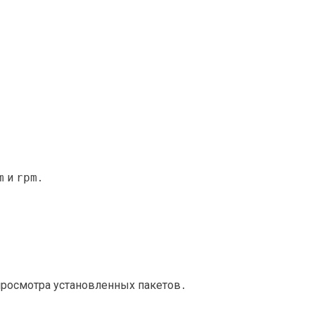
․
m
и
rpm
․
просмотра установленных пакетов․