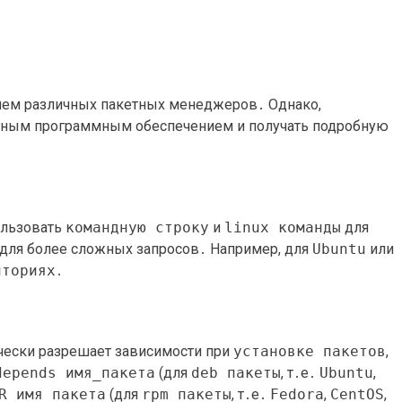
ием различных пакетных менеджеров․ Однако,
енным программным обеспечением и получать подробную
ользовать
командную строку
и
linux команды
для
для более сложных запросов․ Например, для
Ubuntu
или
иториях
․
ески разрешает зависимости при
установке пакетов
,
depends имя_пакета
(для
deb пакеты
, т․е․
Ubuntu
,
R имя_пакета
(для
rpm пакеты
, т․е․
Fedora
,
CentOS
,