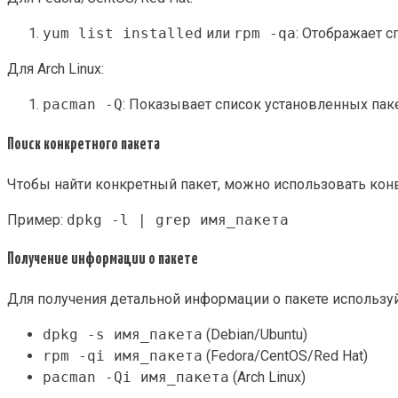
yum list installed
или
rpm -qa
: Отображает 
Для Arch Linux:
pacman -Q
: Показывает список установленных пак
Поиск конкретного пакета
Чтобы найти конкретный пакет, можно использовать конв
Пример:
dpkg -l | grep имя_пакета
Получение информации о пакете
Для получения детальной информации о пакете используй
dpkg -s имя_пакета
(Debian/Ubuntu)
rpm -qi имя_пакета
(Fedora/CentOS/Red Hat)
pacman -Qi имя_пакета
(Arch Linux)