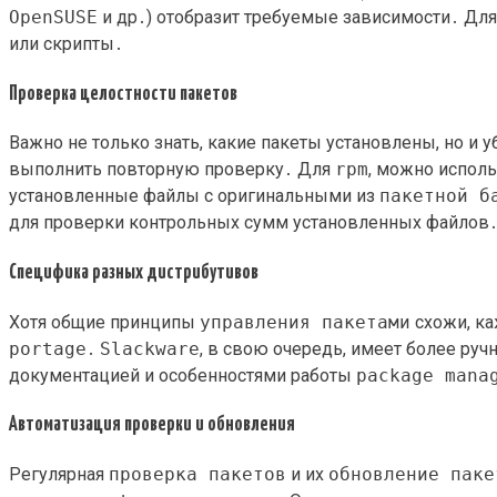
OpenSUSE
и др․) отобразит требуемые зависимости․ Дл
или скрипты․
Проверка целостности пакетов
Важно не только знать, какие пакеты установлены, но и 
выполнить повторную проверку․ Для
rpm
, можно испол
установленные файлы с оригинальными из
пакетной б
для проверки контрольных сумм установленных файлов
Специфика разных дистрибутивов
Хотя общие принципы
управления пакетами
схожи, ка
portage
․
Slackware
, в свою очередь, имеет более руч
документацией и особенностями работы
package mana
Автоматизация проверки и обновления
Регулярная
проверка пакетов
и их
обновление паке