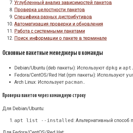
Углубленный анализ зависимостей пакетов
Проверка целостности пакетов
Специфика разных дистрибутивов
Автоматизация проверки и обновления
Работа с системными пакетами
Поиск информации о пакете в терминале
Основные пакетные менеджеры и команды
Debian/Ubuntu (deb пакеты): Используют
dpkg
и
apt
Fedora/CentOS/Red Hat (rpm пакеты): Используют
yu
Arch Linux: Использует
pacman
․
Проверка пакетов через командную строку
Для Debian/Ubuntu:
apt list --installed
: Альтернативный способ 
Для Fedora/CentOS/Red Hat: