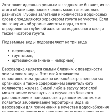
Этот пласт идеально ровным и гладким не бывает, из-за
этого объем водоносных слоев может значительно
разниться. Глубина залегания и количество водоносных
слоев определяются характером грунта на участке. Если
же говорить об уровне чистоты воды, то это
определяется глубиной залегания водоносного слоя, а
также чистотой грунта.
Подземные воды подразделяют на три вида:
верховодка,
грунтовые,
артезианские (иначе – напорные).
Верховодка является самым близким к поверхности
земли слоем воды. Этот слой отличается
непостоянством, довольно сильной загрязненностью
органикой, а также содержанием значительного
количества железа. Зимой либо в засуху этот слой
может вовсе исчезнуть, а в случае его близкого
расположения к поверхности в данном месте может
появиться заболачивание территории. Вода из
верховодки для применения в качестве водоснабжения
непригодна, поэтому в ходе строительства колодца ее