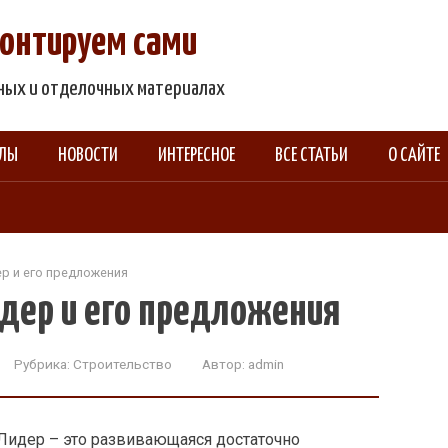
емонтируем сами
ьных и отделочных материалах
АЛЫ
НОВОСТИ
ИНТЕРЕСНОЕ
ВСЕ СТАТЬИ
О САЙТЕ
р и его предложения
дер и его предложения
Рубрика:
Строительство
Автор:
admin
Лидер – это развивающаяся достаточно