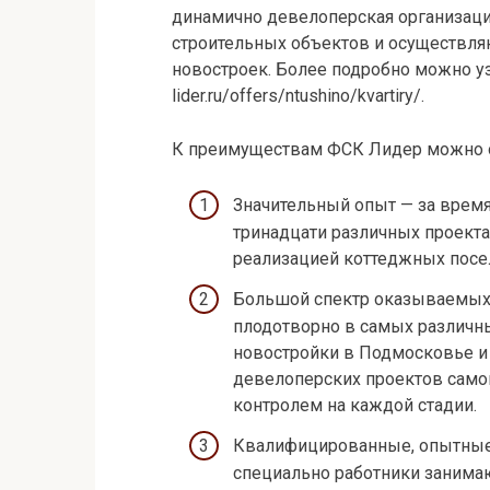
динамично девелоперская организаци
строительных объектов и осуществл
новостроек. Более подробно можно
у
lider.ru/offers/ntushino/kvartiry/.
К преимуществам ФСК Лидер можно о
Значительный опыт — за время
тринадцати различных проекта
реализацией коттеджных посел
Большой спектр оказываемых 
плодотворно в самых различн
новостройки в Подмосковье и 
девелоперских проектов само
контролем на каждой стадии.
Квалифицированные, опытные
специально работники занима