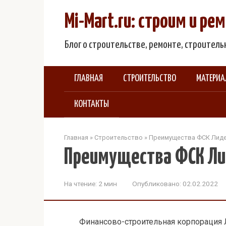
Перейти
Mi-Mart.ru: строим и р
к
контенту
Блог о строительстве, ремонте, строител
ГЛАВНАЯ
СТРОИТЕЛЬСТВО
МАТЕРИ
КОНТАКТЫ
Главная
»
Строительство
»
Преимущества ФСК Лиде
Преимущества ФСК Ли
На чтение:
2 мин
Опубликовано:
02.02.2022
Финансово-строительная корпорация 