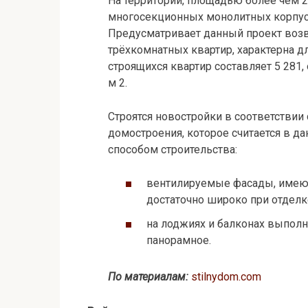
На территории, площадью более чем 2
многосекционных монолитных корпусо
Предусматривает данный проект возв
трёхкомнатных квартир, характерна д
строящихся квартир составляет 5 281,
м 2.
Строятся новостройки в соответствии
домостроения, которое считается в 
способом строительства:
вентилируемые фасады, имею
достаточно широко при отделк
на лоджиях и балконах выполн
панорамное.
По материалам:
stilnydom.com