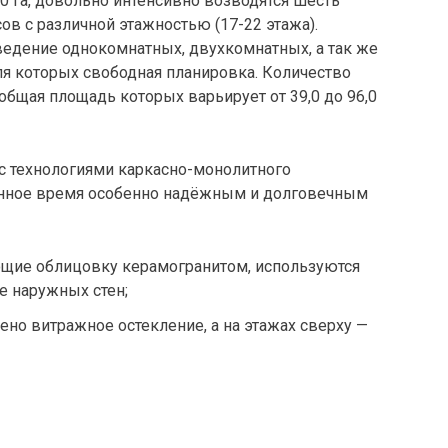
0 Га, довольно интенсивно возводятся шесть
в с различной этажностью (17-22 этажа).
едение однокомнатных, двухкомнатных, а так же
ля которых свободная планировка. Количество
 общая площадь которых варьирует от 39,0 до 96,0
 с технологиями каркасно-монолитного
данное время особенно надёжным и долговечным
щие облицовку керамогранитом, используются
е наружных стен;
ено витражное остекление, а на этажах сверху —